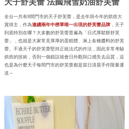
天子舒芙蕾 法國飛雪奶油舒芙蕾
全台一共有8間門市的天子舒芙蕾，是去年與今年的烘焙大
賞得主，作為
連續兩年中榜單唯一出現的舒芙蕾品牌
，天子
到底特別在哪？大多數的舒芙蕾普遍為「日式厚鬆餅舒芙
蕾」，也就是大家常見厚厚的蛋糕體、淋上各種醬料的舒芙
蕾。不過天子的舒芙蕾堅持正統法式的作法，因此非常考驗
烘焙的技術，否則一個錯誤就會日外觀與口感失去品質，這
也是為什麼天子每間門市的舒芙蕾都是當日清晨手作限量運
送～