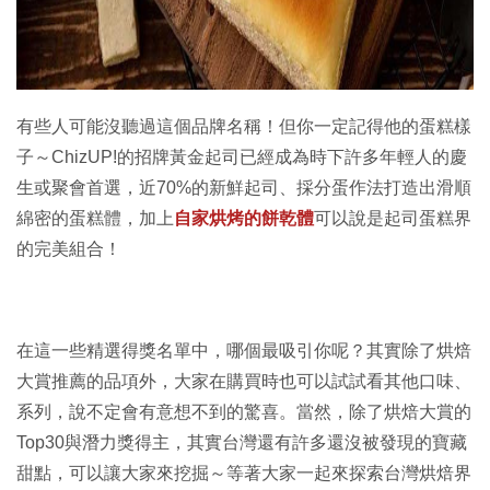
有些人可能沒聽過這個品牌名稱！但你一定記得他的蛋糕樣
子～ChizUP!的招牌黃金起司已經成為時下許多年輕人的慶
生或聚會首選，近70%的新鮮起司、採分蛋作法打造出滑順
綿密的蛋糕體，加上
自家烘烤的餅乾體
可以說是起司蛋糕界
的完美組合！
在這一些精選得獎名單中，哪個最吸引你呢？其實除了烘焙
大賞推薦的品項外，大家在購買時也可以試試看其他口味、
系列，說不定會有意想不到的驚喜。當然，除了烘焙大賞的
Top30與潛力獎得主，其實台灣還有許多還沒被發現的寶藏
甜點，可以讓大家來挖掘～等著大家一起來探索台灣烘焙界