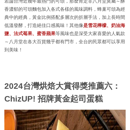
若論台灣近幾年最熱門的可頌，那麼肯定非八月堂莫屬～酥
香濃郁的可頌麵包加入各式各樣的風味調料，蜂巢可頌為經
典中的經典，黃金比例搭配多層次的折層手法，加上長時間
低溫發酵，打造絕佳口感風味！其他像
是雪花檸檬、奶油海
鹽、法式莓果、蜜香蘋果
等風味也是深受大家喜愛的人氣款
～八月堂在各大百貨幾乎都有門市，全台的民眾都可以享用
到美味！
2024台灣烘焙大賞得獎推薦六：
ChizUP! 招牌黃金起司蛋糕