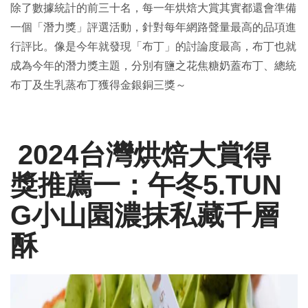
除了數據統計的前三十名，每一年烘焙大賞其實都還會準備
一個「潛力獎」評選活動，針對每年網路聲量最高的品項進
行評比。像是今年就發現「布丁」的討論度最高，布丁也就
成為今年的潛力獎主題，分別有鹽之花焦糖奶蓋布丁、總統
布丁及生乳蒸布丁獲得金銀銅三獎～
2024台灣烘焙大賞得
獎推薦一：午冬5.TUN
G小山園濃抹私藏千層
酥