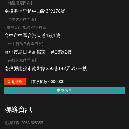
【埔里酒廠門市】
南投縣埔里鎮中山路3段178號
【台中火車站門市】
<鐵鹿大街廣場>伴手禮區
台中市中區台灣大道1段1號
【台中新烏日台鐵門市】
台中市烏日區高鐵東一路26號2樓
【南投休息站門市】
南投縣南投市南鄉路250巷142弄6號一樓
0000000
活動快報
目前累積數:
中獎名單
聯絡資訊
電話訂購: 0963-628085