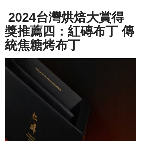
2024台灣烘焙大賞得
獎推薦四：紅磚布丁 傳
統焦糖烤布丁