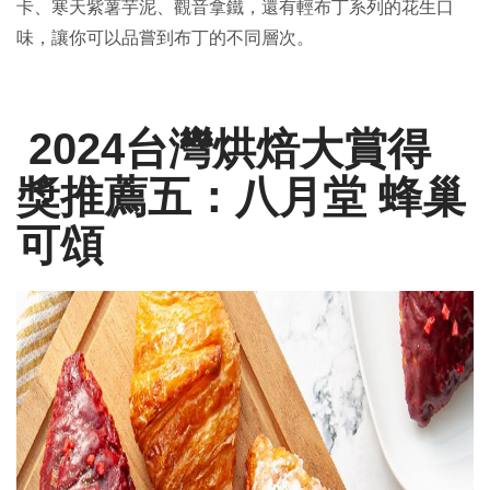
卡、寒天紫薯芋泥、觀音拿鐵，還有輕布丁系列的花生口
味，讓你可以品嘗到布丁的不同層次。
2024台灣烘焙大賞得
獎推薦五：八月堂 蜂巢
可頌