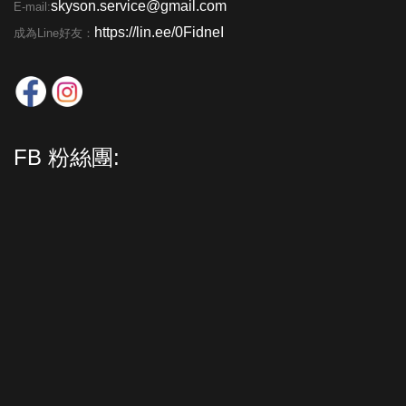
skyson.service@gmail.com
E-mail:
https://lin.ee/0FidneI
成為Line好友：
FB 粉絲團: