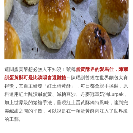
這間蛋黃酥想必無人不知曉！號稱
蛋黃酥界的愛馬仕，陳耀
訓蛋黃酥可是比演唱會還難搶
～陳耀訓曾經在世界麵包大賽
得獎，其自主研發「紅土蛋黃酥」，每日都會親手揉製，原
料選用紅土醃漬鹹蛋黃、減糖豆沙、丹麥冠軍奶油Lurpak，
加上世界級的繁複手法，呈現紅土蛋黃酥獨特風味，達到完
美鹹甜之間的平衡，可以說是在一顆蛋黃酥內注入了世界級
的工藝。