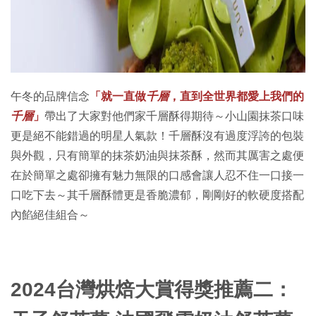
午冬的品牌信念
「就一直做
千層
，直到全世界都愛上我們的
千層
」
帶出了大家對他們家千層酥得期待～小山園抹茶口味
更是絕不能錯過的明星人氣款！千層酥沒有過度浮誇的包裝
與外觀，只有簡單的抹茶奶油與抹茶酥，然而其厲害之處便
在於簡單之處卻擁有魅力無限的口感會讓人忍不住一口接一
口吃下去～其千層酥體更是香脆濃郁，剛剛好的軟硬度搭配
內餡絕佳組合～
2024台灣烘焙大賞得獎推薦二：