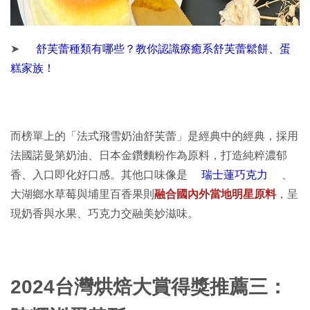
➤
舒芙蕾種類有哪些？教你認識療癒系舒芙蕾鬆餅、蛋
糕家族！
而榜單上的「法式飛雪奶油舒芙蕾」是經典中的經典，採用
法國諾曼第奶油、日本金鑽麵粉作為原料，打造純粹濃郁
香、入口即化好口感。其他口味像是
瑞士蓮巧克力
、
大湖鄉水草莓與埔里百香果則
融合國內外當地明星原料
，呈
現奶香與水果、巧克力交融美妙滋味。
2024台灣烘焙大賞得獎推薦三：