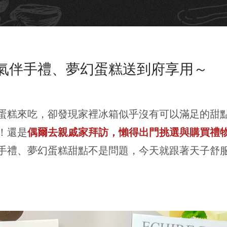
氣伴手禮、夢幻蛋糕送到府享用～
蛋糕來吃，卻發現家裡冰箱似乎沒有可以滿足的甜
！還是
偶爾去親戚家拜訪，懶得出門挑選與購買禮
手禮、夢幻蛋糕甜點不是問題，今天就跟著天子舒