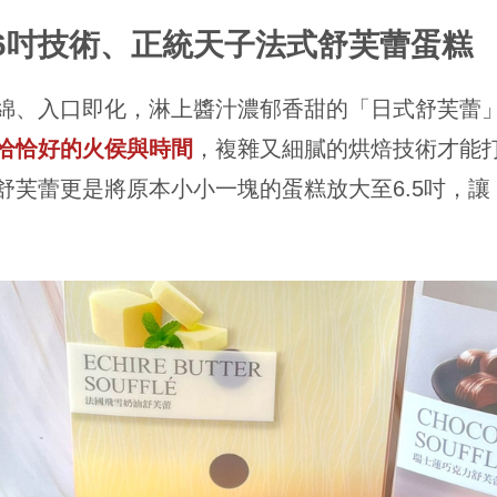
6吋技術、正統天子法式舒芙蕾蛋糕
綿、入口即化，淋上醬汁濃郁香甜的「日式舒芙蕾
恰恰好的火侯與時間
，複雜又細膩的烘焙技術才能
舒芙蕾更是將原本小小一塊的蛋糕放大至6.5吋，讓