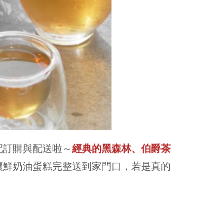
配訂購與配送啦～
經典的黑森林、伯爵茶
讓鮮奶油蛋糕完整送到家門口，若是真的