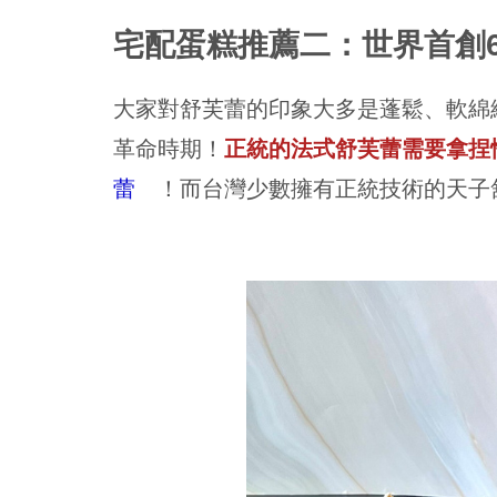
宅配蛋糕推薦二：世界首創
大家對舒芙蕾的印象大多是蓬鬆、軟綿
革命時期！
正統的法式舒芙蕾需要拿捏
蕾
！而台灣少數擁有正統技術的天子