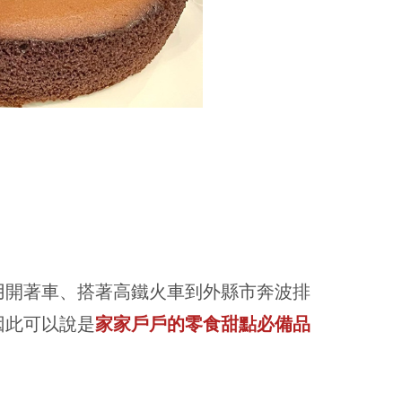
用開著車、搭著高鐵火車到外縣市奔波排
因此可以說是
家家戶戶的零食甜點必備品