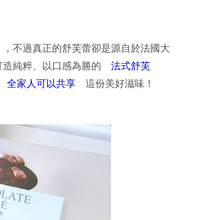
」，不過真正的舒芙蕾卻是源自於法國大
打造純粹、以口感為勝的
法式舒芙
全家人可以共享
這份美好滋味！