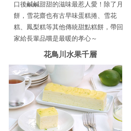
口後鹹鹹甜甜的滋味最惹人愛！除了月
餅，雪花齋也有古早味蛋糕捲、雪花
糕、鳳梨糕等其他傳統甜點糕餅，帶回
家給長輩品嚐是最暖的孝心～
花鳥川水果千層