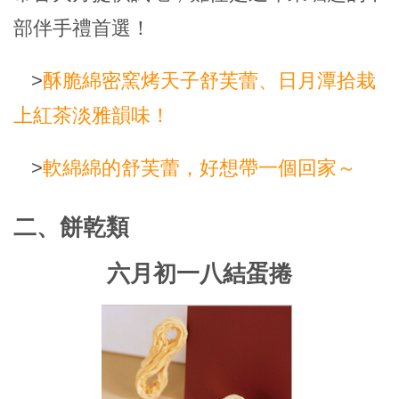
部伴手禮首選！
>
酥脆綿密窯烤天子舒芙蕾、日月潭拾栽
上紅茶淡雅韻味！
>
軟綿綿的舒芙蕾，好想帶一個回家～
二、餅乾類
六月初一八結蛋捲