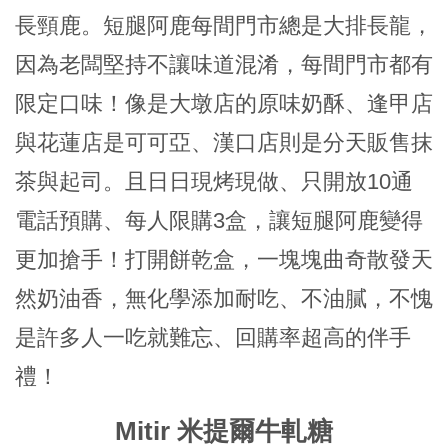
長頸鹿。短腿阿鹿每間門市總是大排長龍，
因為老闆堅持不讓味道混淆，每間門市都有
限定口味！像是大墩店的原味奶酥、逢甲店
與花蓮店是可可亞、漢口店則是分天販售抹
茶與起司。且日日現烤現做、只開放10通
電話預購、每人限購3盒，讓短腿阿鹿變得
更加搶手！打開餅乾盒，一塊塊曲奇散發天
然奶油香，無化學添加耐吃、不油膩，不愧
是許多人一吃就難忘、回購率超高的伴手
禮！
Mitir 米提爾牛軋糖