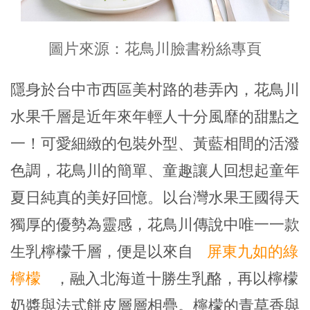
圖片來源：花鳥川臉書粉絲專頁
隱身於台中市西區美村路的巷弄內，花鳥川
水果千層是近年來年輕人十分風靡的甜點之
一！可愛細緻的包裝外型、黃藍相間的活潑
色調，花鳥川的簡單、童趣讓人回想起童年
夏日純真的美好回憶。以台灣水果王國得天
獨厚的優勢為靈感，花鳥川傳說中唯一一款
生乳檸檬千層，便是以來自
屏東九如的綠
檸檬
，融入北海道十勝生乳酪，再以檸檬
奶醬與法式餅皮層層相疊。檸檬的青草香與