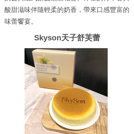
酸甜滋味伴隨輕柔的奶香，帶來口感豐富的
味蕾饗宴。
Skyson天子舒芙蕾