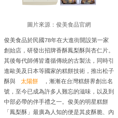
圖片來源：俊美食品官網
俊美食品於民國78年在大進街開設第一家
創始店，研發出招牌香酥鳳梨酥與杏仁片。
其後每代師傅皆遵循傳統的古製法，同時引
進歐美及日本等國家的糕餅技術，推出松子
酥與
太陽餅
，漸漸在台灣糕餅界創出名
號，至今已成為許多人難忘的滋味，以及到
中部必帶的伴手禮之一。俊美的明星糕餅
「鳳梨酥」最廣為人知的便是其皮酥脆、內