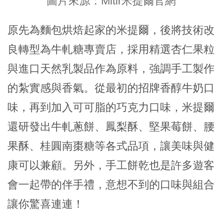
圖片來源：Mitir米提爾官網
原先為麵包烘焙起家的米提爾，後將技術改
良轉型為牛軋糖專賣店，採用精選杏仁果粒
與進口天然乳製品作為原料，強調手工製作
的紮實感與香氣。從最初的招牌香醇牛奶口
味，再到加入可可脂的巧克力口味，米提爾
還研發出牛軋蔥餅、鳳梨酥、堅果莓餅、腰
果酥、桂圓南棗糖等各式品項，讓美味與健
康可以兼顧。另外，手工餅乾也是許多遊客
會一起帶的伴手禮，意想不到的口味與組合
讓你驚喜連連！