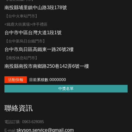
南投縣埔里鎮中山路3段178號
【台中火車站門市】
<鐵鹿大街廣場>伴手禮區
台中市中區台灣大道1段1號
【台中新烏日台鐵門市】
台中市烏日區高鐵東一路26號2樓
【南投休息站門市】
南投縣南投市南鄉路250巷142弄6號一樓
0000000
活動快報
目前累積數:
中獎名單
聯絡資訊
電話訂購: 0963-628085
skyson.service@gmail.com
E-mail: