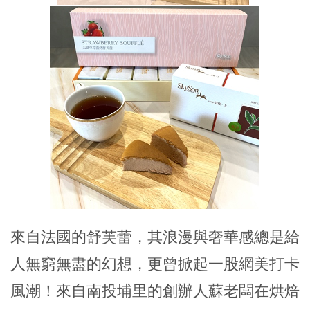
來自法國的舒芙蕾，其浪漫與奢華感總是給
人無窮無盡的幻想，更曾掀起一股網美打卡
風潮！來自南投埔里的創辦人蘇老闆在烘焙