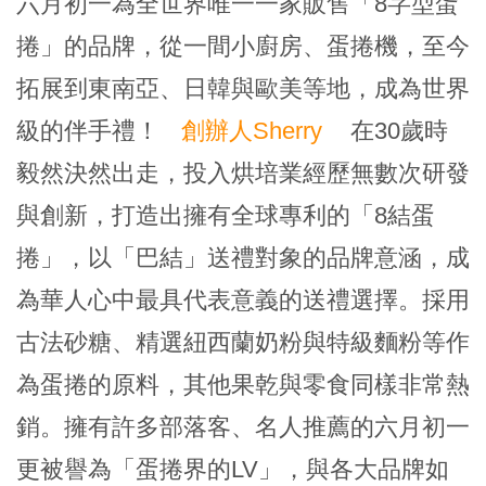
六月初一為全世界唯一一家販售「8字型蛋
捲」的品牌，從一間小廚房、蛋捲機，至今
拓展到東南亞、日韓與歐美等地，成為世界
級的伴手禮！
創辦人Sherry
在30歲時
毅然決然出走，投入烘培業經歷無數次研發
與創新，打造出擁有全球專利的「8結蛋
捲」，以「巴結」送禮對象的品牌意涵，成
為華人心中最具代表意義的送禮選擇。採用
古法砂糖、精選紐西蘭奶粉與特級麵粉等作
為蛋捲的原料，其他果乾與零食同樣非常熱
銷。擁有許多部落客、名人推薦的六月初一
更被譽為「蛋捲界的LV」，與各大品牌如