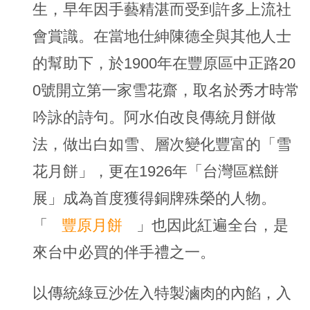
生，早年因手藝精湛而受到許多上流社
會賞識。在當地仕紳陳德全與其他人士
的幫助下，於1900年在豐原區中正路20
0號開立第一家雪花齋，取名於秀才時常
吟詠的詩句。阿水伯改良傳統月餅做
法，做出白如雪、層次變化豐富的「雪
花月餅」，更在1926年「台灣區糕餅
展」成為首度獲得銅牌殊榮的人物。
「
豐原月餅
」也因此紅遍全台，是
來台中必買的伴手禮之一。
以傳統綠豆沙佐入特製滷肉的內餡，入