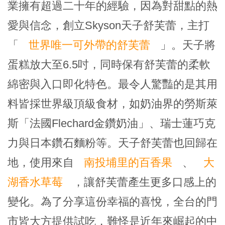
業擁有超過二十年的經驗，因為對甜點的熱
愛與信念，創立Skyson天子舒芙蕾，主打
「
世界唯一可外帶的舒芙蕾
」。天子將
蛋糕放大至6.5吋，同時保有舒芙蕾的柔軟
綿密與入口即化特色。最令人驚豔的是其用
料皆採世界級頂級食材，如奶油界的勞斯萊
斯「法國Flechard金鑽奶油」、瑞士蓮巧克
力與日本鑽石麵粉等。天子舒芙蕾也回歸在
地，使用來自
南投埔里的百香果
、
大
湖香水草莓
，讓舒芙蕾產生更多口感上的
變化。為了分享這份幸福的喜悅，全台的門
市皆大方提供試吃，難怪是近年來崛起的中