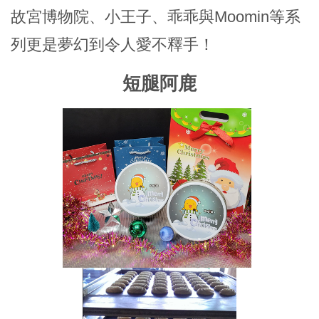
故宮博物院、小王子、乖乖與Moomin等系
列更是夢幻到令人愛不釋手！
短腿阿鹿