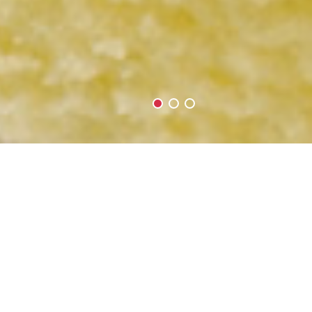
關於天子舒芙蕾
來自天子舒芙蕾的頂級甜點「舒芙蕾soufflé」，烘焙
後質輕而蓬鬆，咬下一口如雲朵般的口感，入口即
化，使人久久無法忘懷！我們嚴選世界頂級原料和在